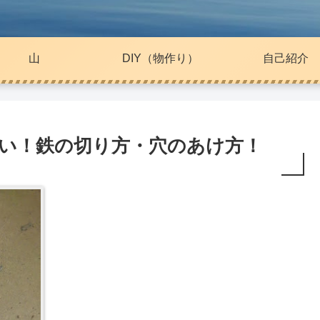
山
DIY（物作り）
自己紹介
ない！鉄の切り方・穴のあけ方！