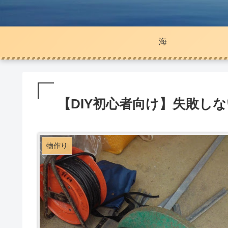
海
【DIY初心者向け】失敗し
物作り