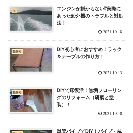
エンジンが掛からない⁉実際に
海
あった船外機のトラブルと対処
法！
2021.10.18
DIY初心者におすすめ！ラック
物作り
＆テーブルの作り方！
2021.10.13
DIYで床復活！無垢フローリン
物作り
グのリフォーム（研磨と塗
装）！
2021.10.10
単管パイプでDIY！パイプ・杭