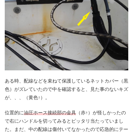
ある時、配線などを束ねて保護しているネットカバー（黒
色）がズレていたので中を確認すると、見た事のないキズ
が、、、（黄色↑）。
位置的に
油圧ホース接続部の金具
（赤↑）が怪しかったの
で右にハンドルを切ってみるとピッタリ当たっていまし
た。まだ、中の配線は傷付いてなかったので応急的にテー