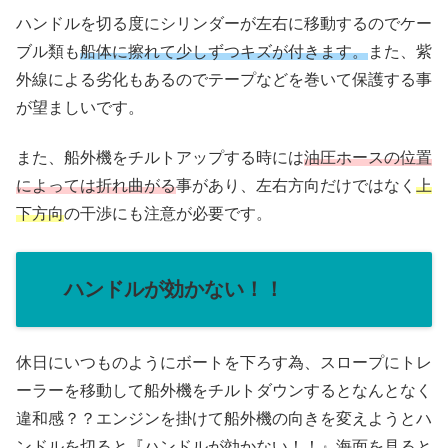
ハンドルを切る度にシリンダーが左右に移動するのでケー
ブル類も
船体に擦れて少しずつキズが付きます。
また、紫
外線による劣化もあるのでテープなどを巻いて保護する事
が望ましいです。
また、船外機をチルトアップする時には
油圧ホースの位置
によっては折れ曲がる
事があり、左右方向だけではなく
上
下方向
の干渉にも注意が必要です。
ハンドルが効かない！！
休日にいつものようにボートを下ろす為、スロープにトレ
ーラーを移動して船外機をチルトダウンするとなんとなく
違和感？？エンジンを掛けて船外機の向きを変えようとハ
ンドルを切ると
『ハンドルが効かない！！』
海面を見ると