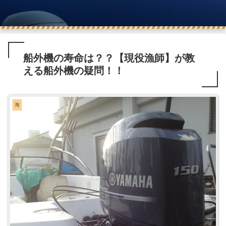
船外機の寿命は？？【現役漁師】が教
える船外機の疑問！！
海