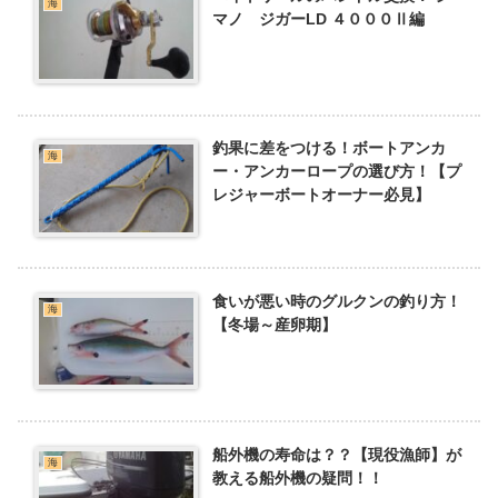
海
マノ ジガーLD ４０００Ⅱ編
釣果に差をつける！ボートアンカ
海
ー・アンカーロープの選び方！【プ
レジャーボートオーナー必見】
食いが悪い時のグルクンの釣り方！
海
【冬場～産卵期】
船外機の寿命は？？【現役漁師】が
海
教える船外機の疑問！！